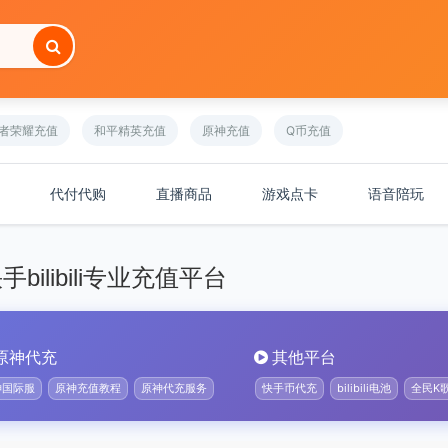
者荣耀充值
和平精英充值
原神充值
Q币充值
代付代购
直播商品
游戏点卡
语音陪玩
ilibili专业充值平台
原神代充
其他平台
神国际服
原神充值教程
原神代充服务
快手币代充
bilibili电池
全民K